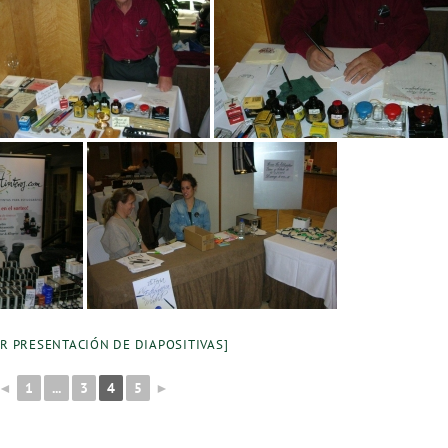
R PRESENTACIÓN DE DIAPOSITIVAS]
◄
1
...
3
4
5
►