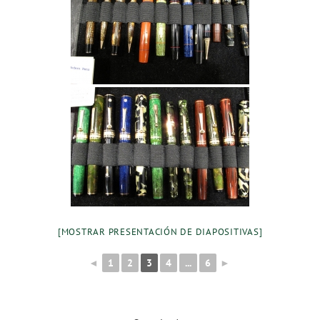
[MOSTRAR PRESENTACIÓN DE DIAPOSITIVAS]
◄
1
2
3
4
...
6
►